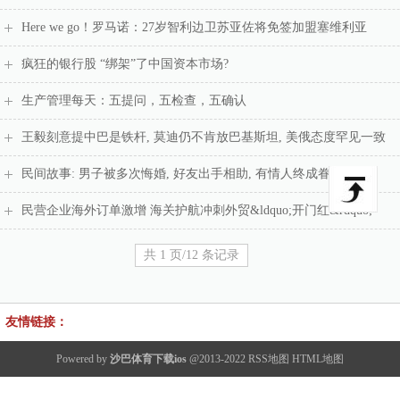
Here we go！罗马诺：27岁智利边卫苏亚佐将免签加盟塞维利亚
疯狂的银行股 “绑架”了中国资本市场?
生产管理每天：五提问，五检查，五确认
王毅刻意提中巴是铁杆, 莫迪仍不肯放巴基斯坦, 美俄态度罕见一致
民间故事: 男子被多次悔婚, 好友出手相助, 有情人终成眷属
民营企业海外订单激增 海关护航冲刺外贸&ldquo;开门红&rdquo;
共 1 页/12 条记录
友情链接：
Powered by
沙巴体育下载ios
@2013-2022
RSS地图
HTML地图