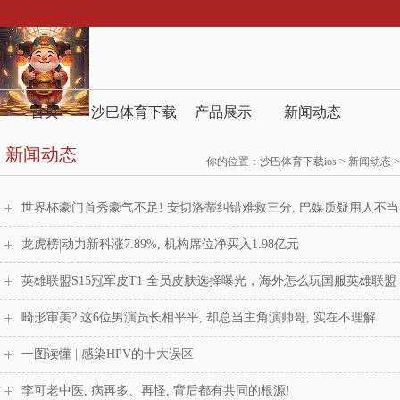
首页
沙巴体育下载
产品展示
新闻动态
新闻动态
ios介绍
你的位置：
沙巴体育下载ios
>
新闻动态
>
世界杯豪门首秀豪气不足! 安切洛蒂纠错难救三分, 巴媒质疑用人不当
龙虎榜|动力新科涨7.89%, 机构席位净买入1.98亿元
英雄联盟S15冠军皮T1 全员皮肤选择曝光，海外怎么玩国服英雄联盟
畸形审美? 这6位男演员长相平平, 却总当主角演帅哥, 实在不理解
一图读懂 | 感染HPV的十大误区
李可老中医, 病再多、再怪, 背后都有共同的根源!